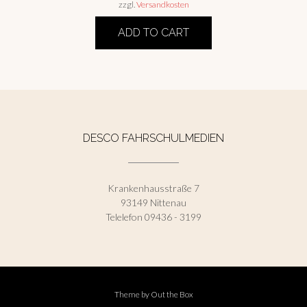
zzgl.
Versandkosten
ADD TO CART
DESCO FAHRSCHULMEDIEN
Krankenhausstraße 7
93149 Nittenau
Telelefon 09436 - 3199
Theme by
Out the Box