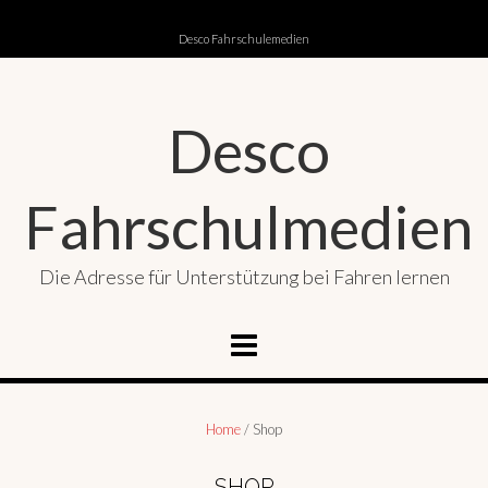
Skip
to
Desco Fahrschulemedien
content
Desco
Fahrschulmedien
Die Adresse für Unterstützung bei Fahren lernen
Home
/ Shop
SHOP