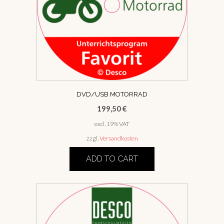
DVD/USB MOTORRAD
199,50
€
excl. 19% VAT
zzgl.
Versandkosten
ADD TO CART