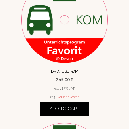
DVD/USB KOM
265,00
€
excl. 19% VAT
zzgl.
Versandkosten
ADD TO CART