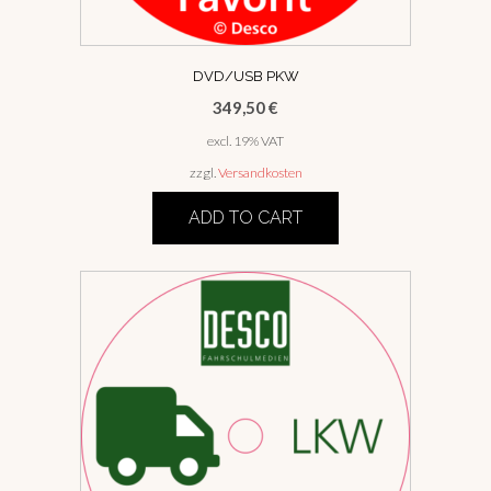
DVD/USB PKW
349,50
€
excl. 19% VAT
zzgl.
Versandkosten
ADD TO CART