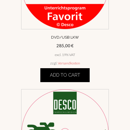
DVD/USB LKW
285,00
€
excl. 19% VAT
zzgl.
Versandkosten
ADD TO CART