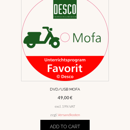
DVD/USB MOFA
49,00
€
excl. 19% VAT
zzgl.
Versandkosten
ADD TO CART